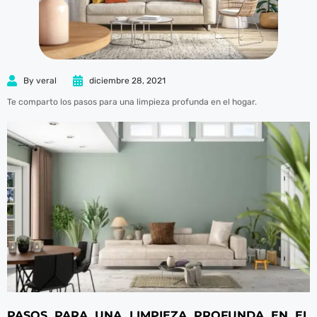
panel
panel
By
veral
diciembre 28, 2021
Te comparto los pasos para una limpieza profunda en el hogar.
ink
atın al
panel
panel
panel
PASOS PARA UNA LIMPIEZA PROFUNDA EN EL