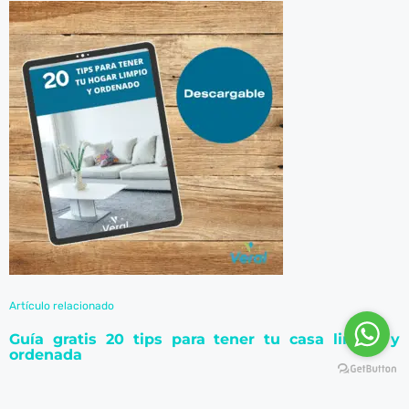
atın al
Panel
l Pro
review
ior Review
st
st Ultra
review
Artículo relacionado
 review
Guía gratis 20 tips para tener tu casa limpia y
ordenada
 pro
 review