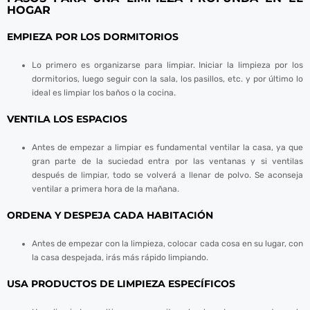
HOGAR
panel
EMPIEZA POR LOS DORMITORIOS
panel
Lo primero es organizarse para limpiar. Iniciar la limpieza por los
panel
dormitorios, luego seguir con la sala, los pasillos, etc. y por último lo
ideal es limpiar los baños o la cocina.
panel
VENTILA LOS ESPACIOS
panel
Antes de empezar a limpiar es fundamental ventilar la casa, ya que
panel
gran parte de la suciedad entra por las ventanas y si ventilas
después de limpiar, todo se volverá a llenar de polvo. Se aconseja
panel
ventilar a primera hora de la mañana.
panel
ORDENA Y DESPEJA CADA HABITACIÓN
panel
Antes de empezar con la limpieza, colocar cada cosa en su lugar, con
la casa despejada, irás más rápido limpiando.
USA PRODUCTOS DE LIMPIEZA ESPECÍFICOS
panel
panel