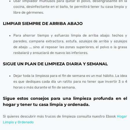
Usar limpiador multiusos para quitar el polvo, desengrasante en la
cocina, desinfectante en el baño, te permitirá tener tu casa limpia y
panel
libre de gérmenes.
panel
LIMPIAR SIEMPRE DE ARRIBA ABAJO
panel
Para ahorrar tiempo y esfuerzo limpia de arriba abajo: techos y
paredes, campana extractora, estufa, azulejos de arriba y azulejos
panel
de abajo …, sino al repasar las zonas superiores, el polvo o la grasa
resbalará y ensuciará de nuevo las inferiores.
panel
SIGUE UN PLAN DE LIMPIEZA DIARIA Y SEMANAL
panel
Dejar toda la limpieza para el fin de semana es un mal hábito. La idea
panel
es que dediques cada día un ratito para no tener que invertir 3 o 4
horas o más durante el fin de semana.
panel
Sigue estos consejos para una limpieza profunda en el
panel
hogar y tener tu casa limpia y ordenada.
panel
Si quieres descubrir más trucos de limpieza consulta nuestro Ebook
Hogar
Limpio y Ordenado