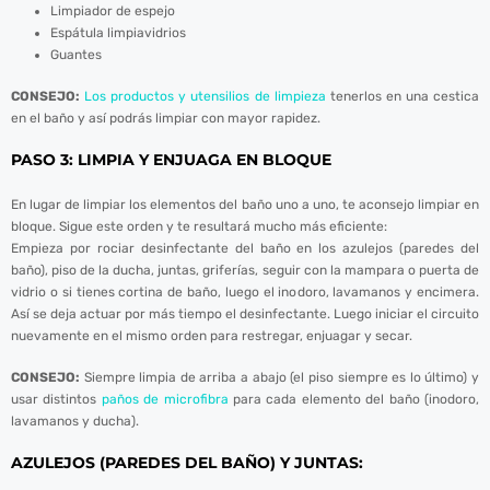
Limpiador de espejo
Espátula limpiavidrios
Guantes
CONSEJO:
Los productos y utensilios de limpieza
tenerlos en una cestica
en el baño y así podrás limpiar con mayor rapidez.
PASO 3: LIMPIA Y ENJUAGA EN BLOQUE
w
En lugar de limpiar los elementos del baño uno a uno, te aconsejo limpiar en
bloque. Sigue este orden y te resultará mucho más eficiente:
Empieza por rociar desinfectante del baño en los azulejos (paredes del
baño), piso de la ducha, juntas, griferías, seguir con la mampara o puerta de
vidrio o si tienes cortina de baño, luego el inodoro, lavamanos y encimera.
Así se deja actuar por más tiempo el desinfectante. Luego iniciar el circuito
nuevamente en el mismo orden para restregar, enjuagar y secar.
CONSEJO:
Siempre limpia de arriba a abajo (el piso siempre es lo último) y
usar distintos
paños de microfibra
para cada elemento del baño (inodoro,
lavamanos y ducha).
AZULEJOS (PAREDES DEL BAÑO) Y JUNTAS: