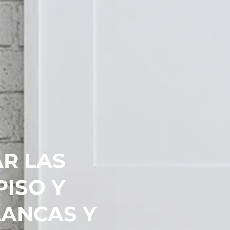
R LAS
PISO Y
LANCAS Y