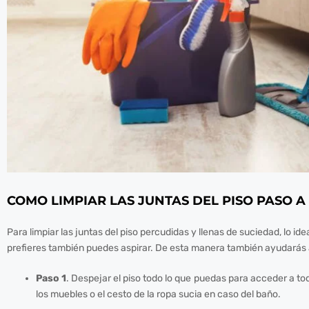
Hacklink panel
Hacklink panel
Hacklink panel
Hacklink panel
Hacklink panel
Hacklink panel
COMO LIMPIAR LAS JUNTAS DEL PISO PASO A
Hacklink panel
Para limpiar las juntas del piso percudidas y llenas de suciedad, lo idea
prefieres también puedes aspirar. De esta manera también ayudarás 
Hacklink panel
Paso 1
. Despejar el piso todo lo que puedas para acceder a tod
Hacklink panel
los muebles o el cesto de la ropa sucia en caso del baño.