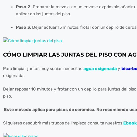
Paso 2
. Preparar la mezcla en un envase exprimible añadir u
Hacklink panel
aplicar en las juntas del piso.
Hacklink panel
Paso 3
. Dejar actuar 15 minutos, frotar con un cepillo de cerd
Hacklink panel
CÓMO LIMPIAR LAS JUNTAS DEL PISO CON 
Hacklink Panel
Para limpiar juntas muy sucias necesitas
agua oxigenada
y
bicarb
Illuminati
oxigenada.
Hacklink
Dejar reposar 10 minutos y frotar con un cepillo para juntas del pis
piso.
Hacklink Panel
Este método aplica para pisos de cerámica. No recomiendo usar 
Hacklink
Si quieres descubrir más trucos de limpieza consulta nuestros
Ebook
Hacklink panel