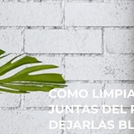
Hacklink panel
Hacklink panel
Hacklink panel
Hacklink panel
Hacklink panel
Hacklink panel
COMO LIMPIA
Hacklink panel
JUNTAS DEL 
Hacklink Panel
DEJARLAS B
Hacklink panel