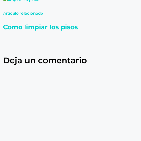
Hacklink Panel
Artículo relacionado
Cómo limpiar los pisos
Hacklink
Hacklink Panel
Deja un comentario
Hacklink Panel
Masal Oku
Hacklink
Hacklink panel
Hacklink panel
Hacklink panel