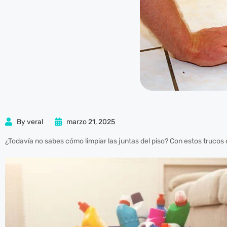
Hacklink panel
Hacklink panel
Hacklink Panel
Hacklink panel
Hacklink panel
By
veral
marzo 21, 2025
Hacklink panel
¿Todavía no sabes cómo limpiar las juntas del piso? Con estos trucos 
Hacklink panel
Hacklink panel
Hacklink panel