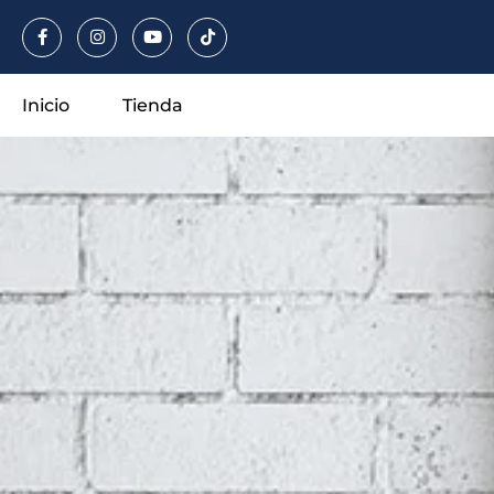
Hacklink panel
Hacklink panel
Inicio
Tienda
Backlink paketleri
Hacklink
Hacklink
Hacklink
Hacklink
Hacklink
Hacklink panel